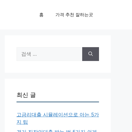
홈
가격 추천 잘하는곳
검
색:
최신 글
고금리대출 시뮬레이션으로 아는 5가
지 팁
경기 직장인대출 받는 법 5가지 쉽게