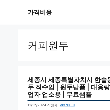
컨
텐
가격비용
츠
로
건
너
뛰
커피원두
기
세종시 세종특별자치시 한솔동 커
두 직수입 | 원두납품 | 대용량 
업자 업소용 | 무료샘플
11/12/2024
작성자:
jai870001