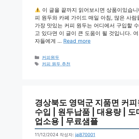
이 글을 끝까지 읽어보시면 상품이있습니
피 원두와 카페 가이드 매일 아침, 많은 사
가장 맛있는 커피 원두는 어디에서 구입할 수
고 있다면 이 글이 큰 도움이 될 것입니다.
자들에게 …
Read more
카
커피원두
테
태
커피 원두 추천
고
그
리
경상북도 영덕군 지품면 커피원두
수입 | 원두납품 | 대용량 | 도
업소용 | 무료샘플
11/12/2024
작성자:
jai870001