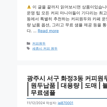
이 글을 끝까지 읽어보시면 상품이있습니
운영 팁 모든 커피 마니아들이 기다리는 최고
동에서 특별히 추천하는 커피원두와 카페 운영
량 납품 옵션, 그리고 무료 샘플 제공 등을 
다. …
Read more
카
커피원두
테
태
세종시 커피 원두
고
그
리
광주시 서구 화정3동 커피원두 
| 원두납품 | 대용량 | 도매 |
| 무료샘플
11/12/2024
작성자:
jai870001