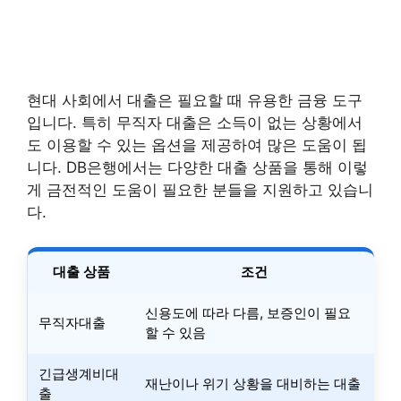
현대 사회에서 대출은 필요할 때 유용한 금융 도구
입니다. 특히 무직자 대출은 소득이 없는 상황에서
도 이용할 수 있는 옵션을 제공하여 많은 도움이 됩
니다. DB은행에서는 다양한 대출 상품을 통해 이렇
게 금전적인 도움이 필요한 분들을 지원하고 있습니
다.
대출 상품
조건
신용도에 따라 다름, 보증인이 필요
무직자대출
할 수 있음
긴급생계비대
재난이나 위기 상황을 대비하는 대출
출