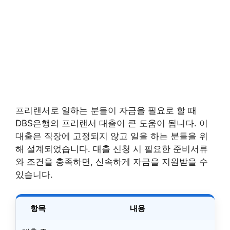
프리랜서로 일하는 분들이 자금을 필요로 할 때
DBS은행의 프리랜서 대출이 큰 도움이 됩니다. 이
대출은 직장에 고정되지 않고 일을 하는 분들을 위
해 설계되었습니다. 대출 신청 시 필요한 준비서류
와 조건을 충족하면, 신속하게 자금을 지원받을 수
있습니다.
항목
내용