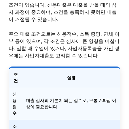
조건이 있습니다. 신용대출은 대출을 받을 때의 심
사 과정이 중요하며, 조건을 충족하지 못하면 대출
이 거절될 수 있습니다.
주요 대출 조건으로는 신용점수, 소득 증명, 연체 여
부 등이 있으며, 각 조건은 심사에 큰 영향을 미칩니
다. 일할 때 수입이 있거나, 사업자등록증을 가진 경
우에는 사업자대출도 고려할 수 있습니다.
조
설명
건
신
용
대출 심사의 기본이 되는 점수로, 보통 700점 이
점
상이 필요합니다.
수
소