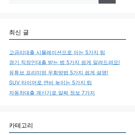
색:
최신 글
고금리대출 시뮬레이션으로 아는 5가지 팁
경기 직장인대출 받는 법 5가지 쉽게 알려드려요!
유튜브 프리미엄 우회방법 5가지 쉽게 설명!
SUV 타이어로 연비 높이는 5가지 팁
자동차대출 계산기로 알짜 정보 7가지
카테고리