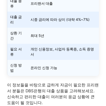
대출 종
프리랜서 대출
류
대출 금
시중 금리에 따라 상이 (대략 4%~7%)
리
상환 기
최대 5년
간
필요 서
개인 신용정보, 사업자 등록증, 소득 증명
류
서
신청 방
온라인 신청 가능
법
이 정보들을 바탕으로 급하게 자금이 필요한 프리랜
서 분들은 DBS은행의 대출 상품을 고려해보세요.
신속하고 편리한 대출이 여러분의 응급 상황에 큰
도움이 될 것입니다.