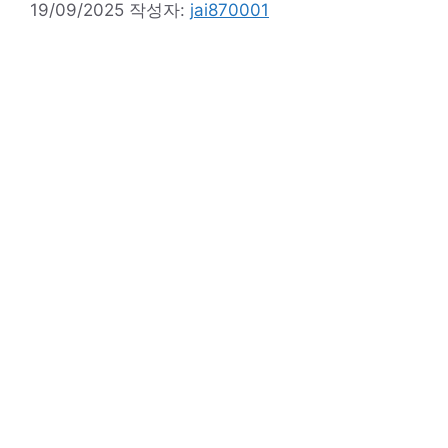
19/09/2025
작성자:
jai870001