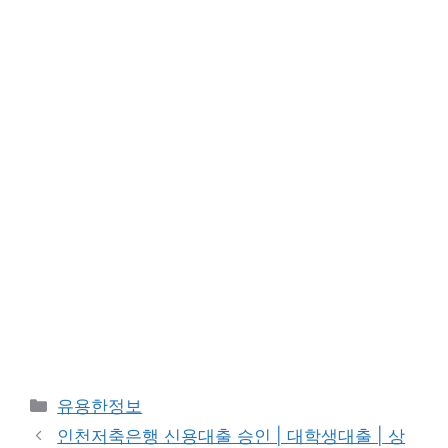
카
유용한정보
테
인천저축은행 신용대출 승인 | 대학생대출 | 상