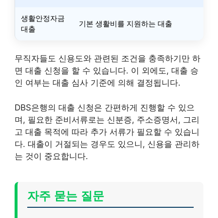
생활안정자금
기본 생활비를 지원하는 대출
대출
무직자들도 신용도와 관련된 조건을 충족하기만 하
면 대출 신청을 할 수 있습니다. 이 외에도, 대출 승
인 여부는 대출 심사 기준에 의해 결정됩니다.
DBS은행의 대출 신청은 간편하게 진행할 수 있으
며, 필요한 준비서류로는 신분증, 주소증명서, 그리
고 대출 목적에 따라 추가 서류가 필요할 수 있습니
다. 대출이 거절되는 경우도 있으니, 신용을 관리하
는 것이 중요합니다.
자주 묻는 질문