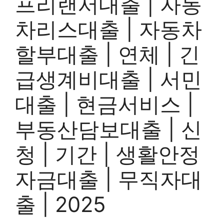
프리랜서대출 | 자동
차리스대출 | 자동차
할부대출 | 연체 | 긴
급생계비대출 | 서민
대출 | 현금서비스 |
부동산담보대출 | 신
청 | 기간 | 생활안정
자금대출 | 무직자대
출 | 2025