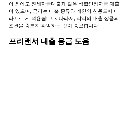
이 외에도 전세자금대출과 같은 생활안정자금 대출
이 있으며, 금리는 대출 종류와 개인의 신용도에 따
라 다르게 적용됩니다. 따라서, 각각의 대출 상품의
조건을 충분히 파악하는 것이 중요합니다.
프리랜서 대출 응급 도움