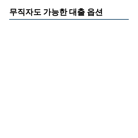
무직자도 가능한 대출 옵션