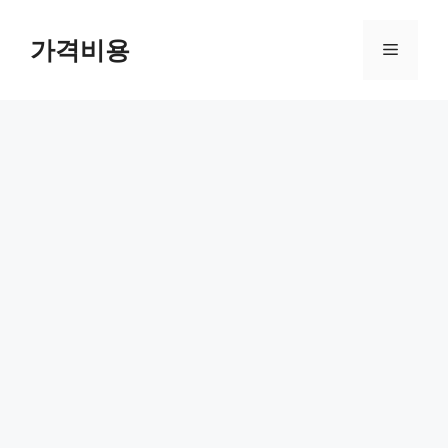
컨
텐
가격비용
메
츠
로
뉴
건
너
뛰
기