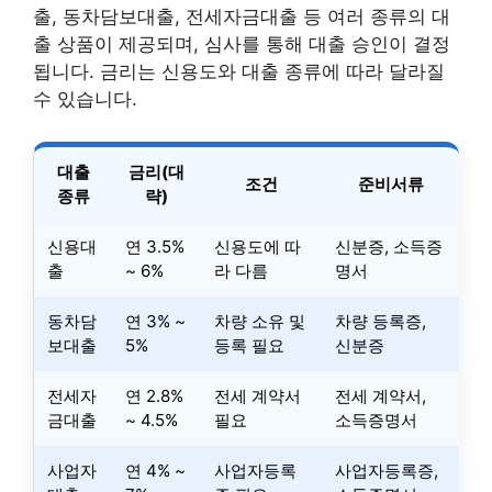
출, 동차담보대출, 전세자금대출 등 여러 종류의 대
출 상품이 제공되며, 심사를 통해 대출 승인이 결정
됩니다. 금리는 신용도와 대출 종류에 따라 달라질
수 있습니다.
대출
금리(대
조건
준비서류
종류
략)
신용대
연 3.5%
신용도에 따
신분증, 소득증
출
~ 6%
라 다름
명서
동차담
연 3% ~
차량 소유 및
차량 등록증,
보대출
5%
등록 필요
신분증
전세자
연 2.8%
전세 계약서
전세 계약서,
금대출
~ 4.5%
필요
소득증명서
사업자
연 4% ~
사업자등록
사업자등록증,