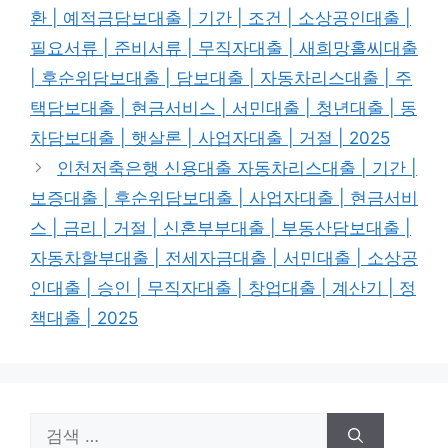
고
환 | 예적금담보대출 | 기간 | 조건 | 소상공인대출 |
리
필요서류 | 준비서류 | 무직자대출 | 새희망홀씨대출
| 후순위담보대출 | 담보대출 | 자동차리스대출 | 주
택담보대출 | 현금서비스 | 서민대출 | 청년대출 | 동
차담보대출 | 햇살론 | 사업자대출 | 거절 | 2025
인천저축은행 신용대출 자동차리스대출 | 기간 |
보증대출 | 후순위담보대출 | 사업자대출 | 현금서비
스 | 금리 | 거절 | 신혼부부대출 | 부동산담보대출 |
자동차할부대출 | 전세자금대출 | 서민대출 | 소상공
인대출 | 승인 | 무직자대출 | 창업대출 | 계산기 | 정
책대출 | 2025
검