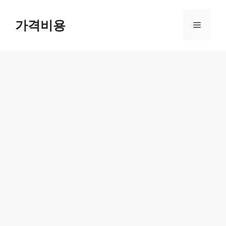
컨
텐
가격비용
메
츠
로
뉴
건
너
뛰
기