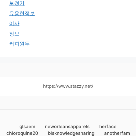
보청기
유용한정보
이사
정보
커피원두
https://www.stazzy.net/
glsaem
neworleansapparels
herface
chloroquine20
blsknowledgesharing
anotherfam