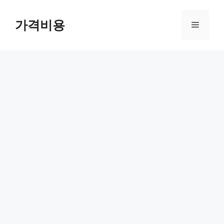
컨
텐
가격비용
메
츠
로
뉴
건
너
뛰
기