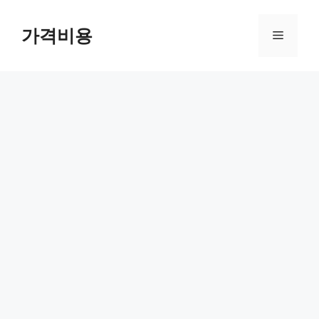
컨
텐
가격비용
메
츠
로
뉴
건
너
뛰
기