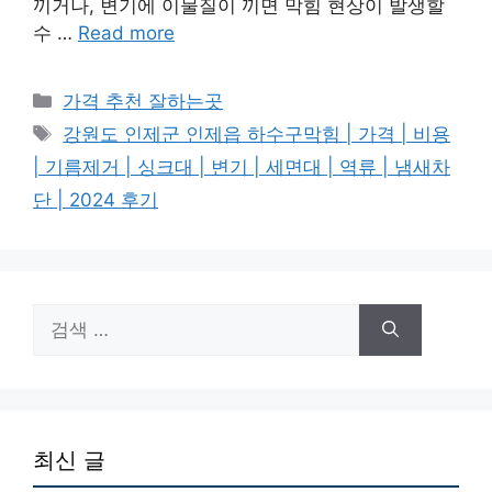
끼거나, 변기에 이물질이 끼면 막힘 현상이 발생할
수 …
Read more
카
가격 추천 잘하는곳
테
태
강원도 인제군 인제읍 하수구막힘 | 가격 | 비용
고
그
| 기름제거 | 싱크대 | 변기 | 세면대 | 역류 | 냄새차
리
단 | 2024 후기
검
색:
최신 글