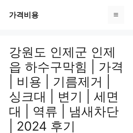
컨
텐
가격비용
메
츠
로
뉴
건
너
강원도 인제군 인제
뛰
기
읍 하수구막힘 | 가격
| 비용 | 기름제거 |
싱크대 | 변기 | 세면
대 | 역류 | 냄새차단
| 2024 후기