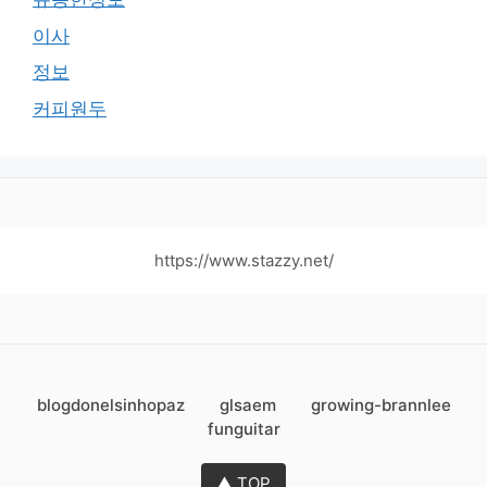
이사
정보
커피원두
https://www.stazzy.net/
blogdonelsinhopaz
glsaem
growing-brannlee
funguitar
▲ TOP