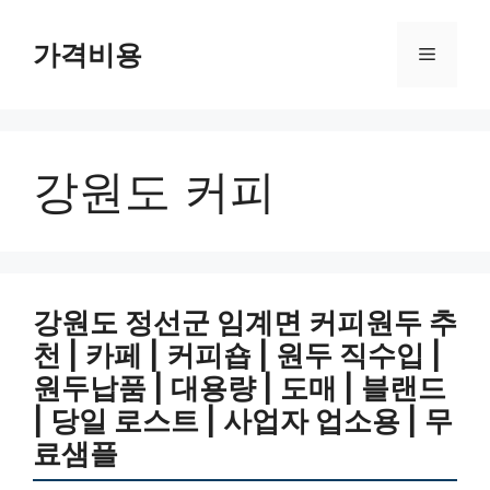
컨
텐
가격비용
메
츠
로
뉴
건
너
강원도 커피
뛰
기
강원도 정선군 임계면 커피원두 추
천 | 카페 | 커피숍 | 원두 직수입 |
원두납품 | 대용량 | 도매 | 블랜드
| 당일 로스트 | 사업자 업소용 | 무
료샘플