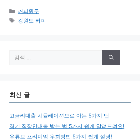
카
커피원두
테
태
강원도 커피
고
그
리
검
색:
최신 글
고금리대출 시뮬레이션으로 아는 5가지 팁
경기 직장인대출 받는 법 5가지 쉽게 알려드려요!
유튜브 프리미엄 우회방법 5가지 쉽게 설명!