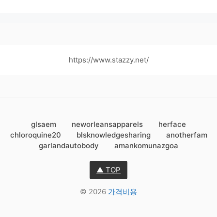
https://www.stazzy.net/
glsaem
neworleansapparels
herface
chloroquine20
blsknowledgesharing
anotherfam
garlandautobody
amankomunazgoa
▲ TOP
© 2026
가격비용