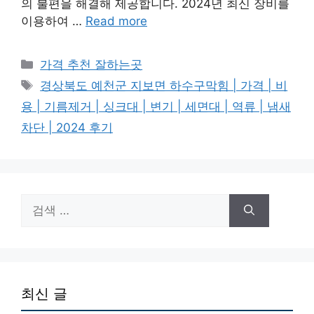
의 불편을 해결해 제공합니다. 2024년 최신 장비를
이용하여 …
Read more
카
가격 추천 잘하는곳
테
태
경상북도 예천군 지보면 하수구막힘 | 가격 | 비
고
그
용 | 기름제거 | 싱크대 | 변기 | 세면대 | 역류 | 냄새
리
차단 | 2024 후기
검
색:
최신 글