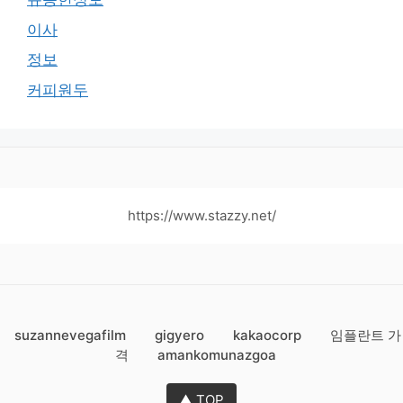
이사
정보
커피원두
https://www.stazzy.net/
suzannevegafilm
gigyero
kakaocorp
임플란트 가
격
amankomunazgoa
▲ TOP