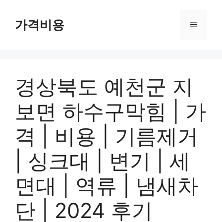
컨
텐
가격비용
메
츠
로
뉴
건
너
경상북도 예천군 지
뛰
기
보면 하수구막힘 | 가
격 | 비용 | 기름제거
| 싱크대 | 변기 | 세
면대 | 역류 | 냄새차
단 | 2024 후기