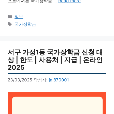
스트에서는 국가장학금 …
Read more
카
정보
테
태
국가장학금
고
그
리
서구 가정1동 국가장학금 신청 대
상 | 한도 | 사용처 | 지급 | 온라인
2025
23/03/2025
작성자:
jai870001