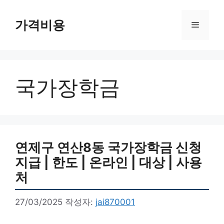
컨
텐
가격비용
메
츠
로
뉴
건
너
국가장학금
뛰
기
연제구 연산8동 국가장학금 신청
지급 | 한도 | 온라인 | 대상 | 사용
처
27/03/2025
작성자:
jai870001