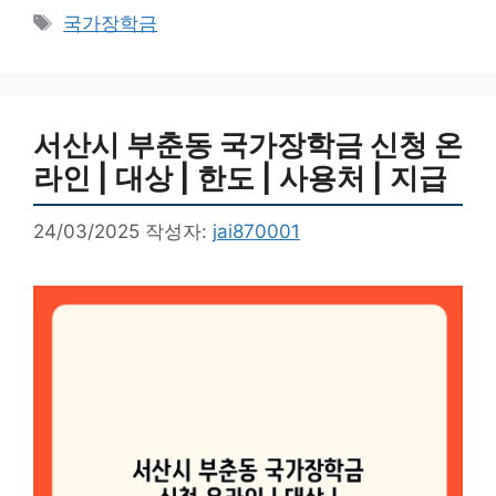
테
태
국가장학금
고
그
리
서산시 부춘동 국가장학금 신청 온
라인 | 대상 | 한도 | 사용처 | 지급
24/03/2025
작성자:
jai870001