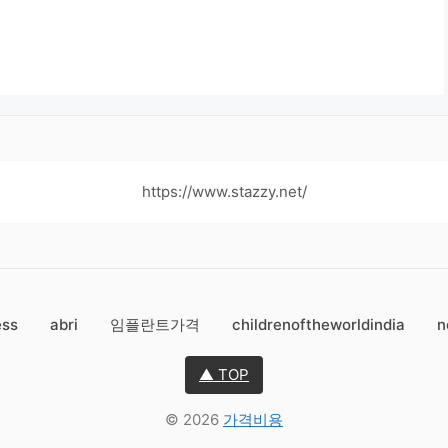
https://www.stazzy.net/
ess
abri
임플란트가격
childrenoftheworldindia
n
▲ TOP
© 2026
가격비용