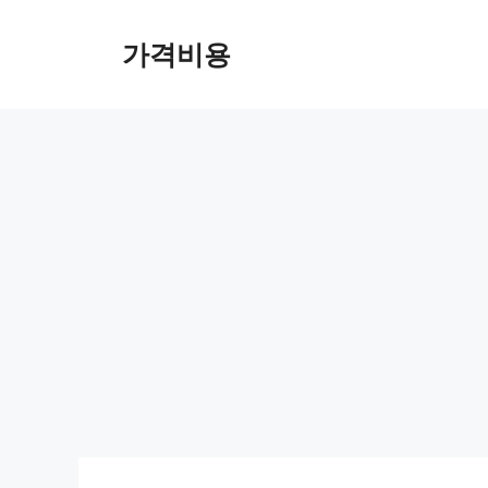
컨
텐
가격비용
츠
로
건
너
뛰
기