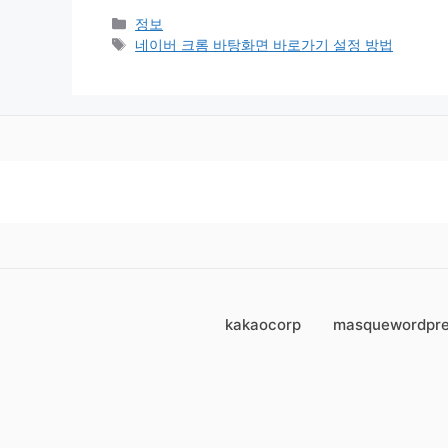
카
정보
테
태
네이버 크롬 바탕화면 바로가기 설정 방법
고
그
리
kakaocorp
masquewordpr