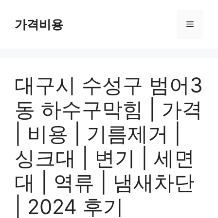
컨
텐
가격비용
메
츠
로
뉴
건
너
대구시 수성구 범어3
뛰
기
동 하수구막힘 | 가격
| 비용 | 기름제거 |
싱크대 | 변기 | 세면
대 | 역류 | 냄새차단
| 2024 후기