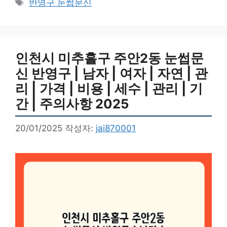
태
반영구 눈썹문신
고
그
리
인천시 미추홀구 주안2동 눈썹문
신 반영구 | 남자 | 여자 | 자연 | 관
리 | 가격 | 비용 | 세수 | 관리 | 기
간 | 주의사항 2025
20/01/2025
작성자:
jai870001