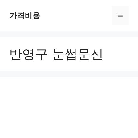
컨
텐
가격비용
메
츠
로
뉴
건
너
반영구 눈썹문신
뛰
기