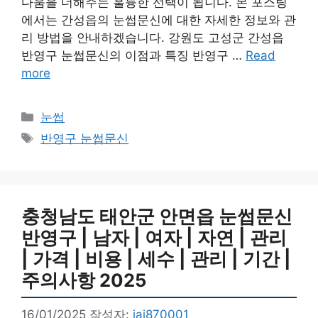
다움을 더해주는 훌륭한 선택이 됩니다. 본 포스팅
에서는 간성읍의 눈썹문신에 대한 자세한 정보와 관
리 방법을 안내하겠습니다. 강원도 고성군 간성읍
반영구 눈썹문신의 이점과 특징 반영구 …
Read
more
카
눈썹
테
태
반영구 눈썹문신
고
그
리
충청남도 태안군 안면읍 눈썹문신
반영구 | 남자 | 여자 | 자연 | 관리
| 가격 | 비용 | 세수 | 관리 | 기간 |
주의사항 2025
16/01/2025
작성자:
jai870001