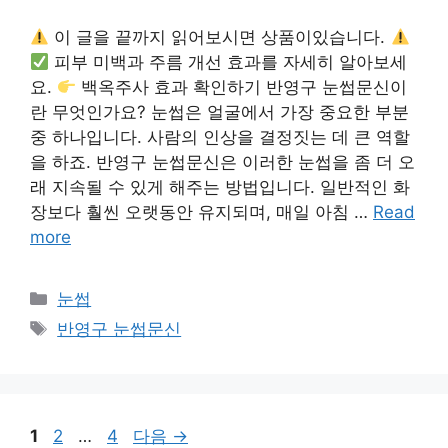
이 글을 끝까지 읽어보시면 상품이있습니다.
피부 미백과 주름 개선 효과를 자세히 알아보세
요.
백옥주사 효과 확인하기 반영구 눈썹문신이
란 무엇인가요? 눈썹은 얼굴에서 가장 중요한 부분
중 하나입니다. 사람의 인상을 결정짓는 데 큰 역할
을 하죠. 반영구 눈썹문신은 이러한 눈썹을 좀 더 오
래 지속될 수 있게 해주는 방법입니다. 일반적인 화
장보다 훨씬 오랫동안 유지되며, 매일 아침 …
Read
more
카
눈썹
테
태
반영구 눈썹문신
고
그
리
페
페
페
1
2
…
4
다음
→