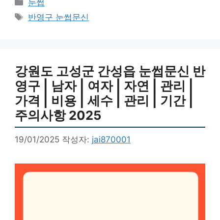
카
눈썹
테
태
반영구 눈썹문신
고
그
리
강원도 고성군 간성읍 눈썹문신 반
영구 | 남자 | 여자 | 자연 | 관리 |
가격 | 비용 | 세수 | 관리 | 기간 |
주의사항 2025
19/01/2025
작성자:
jai870001