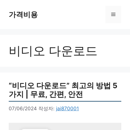
컨
텐
가격비용
메
츠
로
뉴
건
너
비디오 다운로드
뛰
기
“비디오 다운로드” 최고의 방법 5
가지 | 무료, 간편, 안전
07/06/2024
작성자:
jai870001