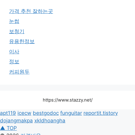
가격 추천 잘하는곳
눈썹
보청기
유용한정보
이사
정보
커피원두
https://www.stazzy.net/
apt119
icecw
bestgodoc
funguitar
reportit.tistory
dojangmakpa
xkldhoangha
▲ TOP