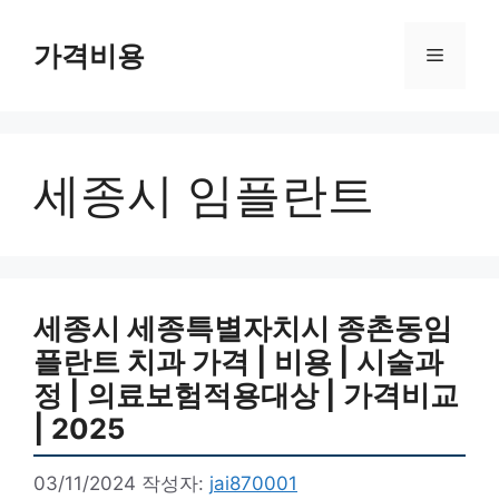
컨
텐
가격비용
메
츠
로
뉴
건
너
세종시 임플란트
뛰
기
세종시 세종특별자치시 종촌동임
플란트 치과 가격 | 비용 | 시술과
정 | 의료보험적용대상 | 가격비교
| 2025
03/11/2024
작성자:
jai870001