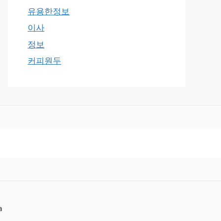
유용한정보
이사
정보
커피원두
a