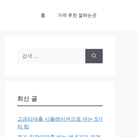
홈
가격 추천 잘하는곳
검
색:
최신 글
고금리대출 시뮬레이션으로 아는 5가
지 팁
경기 직장인대출 받는 법 5가지 쉽게