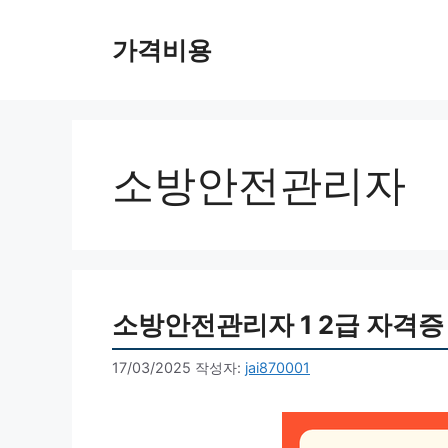
컨
텐
가격비용
츠
로
건
너
뛰
소방안전관리자
기
소방안전관리자 1 2급 자격증
17/03/2025
작성자:
jai870001