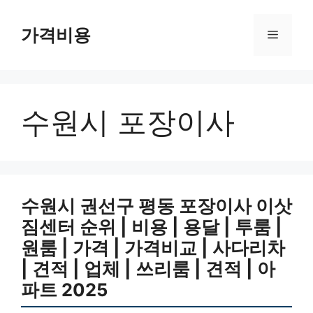
컨
텐
가격비용
메
츠
로
뉴
건
너
수원시 포장이사
뛰
기
수원시 권선구 평동 포장이사 이삿
짐센터 순위 | 비용 | 용달 | 투룸 |
원룸 | 가격 | 가격비교 | 사다리차
| 견적 | 업체 | 쓰리룸 | 견적 | 아
파트 2025