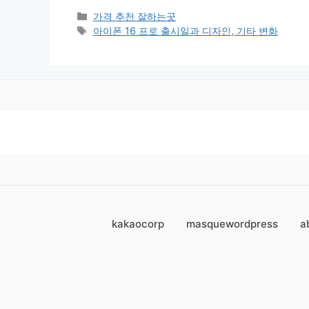
카
가격 추천 잘하는곳
테
태
아이폰 16 프로 출시일과 디자인, 기타 변화
고
그
리
kakaocorp
masquewordpress
a