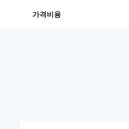
컨
텐
가격비용
츠
로
건
너
뛰
기