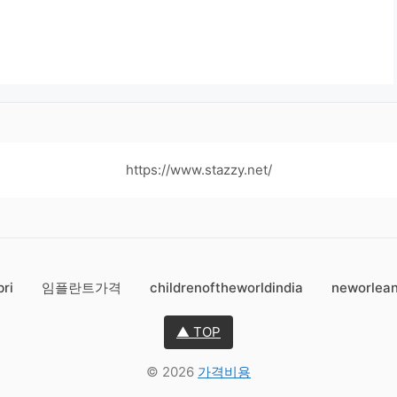
https://www.stazzy.net/
bri
임플란트가격
childrenoftheworldindia
neworlean
▲ TOP
© 2026
가격비용