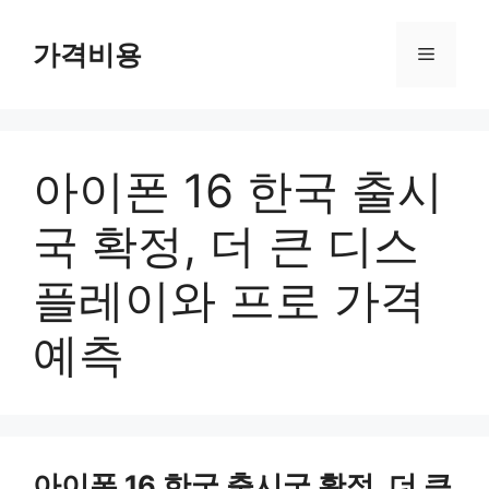
컨
텐
가격비용
메
츠
로
뉴
건
너
아이폰 16 한국 출시
뛰
기
국 확정, 더 큰 디스
플레이와 프로 가격
예측
아이폰 16 한국 출시국 확정, 더 큰