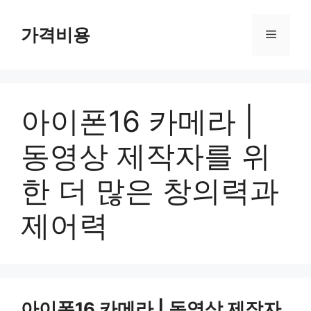
컨
텐
가격비용
메
츠
로
뉴
건
너
아이폰16 카메라 |
뛰
기
동영상 제작자를 위
한 더 많은 창의력과
제어력
아이폰16 카메라 | 동영상 제작자