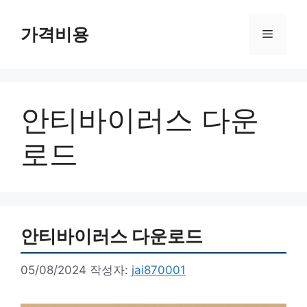
컨
텐
가격비용
메
츠
로
뉴
건
너
안티바이러스 다운
뛰
기
로드
안티바이러스 다운로드
05/08/2024
작성자:
jai870001