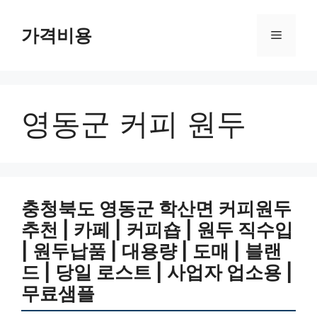
컨
텐
가격비용
메
츠
로
뉴
건
너
영동군 커피 원두
뛰
기
충청북도 영동군 학산면 커피원두
추천 | 카페 | 커피숍 | 원두 직수입
| 원두납품 | 대용량 | 도매 | 블랜
드 | 당일 로스트 | 사업자 업소용 |
무료샘플