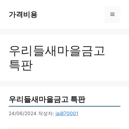
컨
텐
가격비용
메
츠
로
뉴
건
너
우리들새마을금고
뛰
기
특판
우리들새마을금고 특판
24/06/2024
작성자:
jai870001