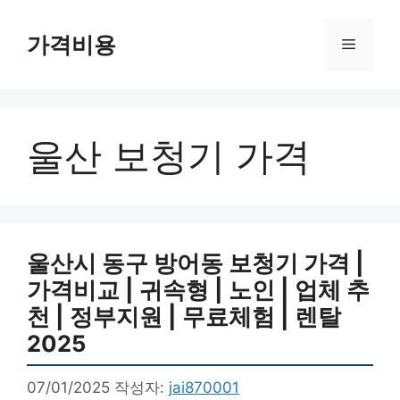
컨
텐
가격비용
메
츠
로
뉴
건
너
울산 보청기 가격
뛰
기
울산시 동구 방어동 보청기 가격 |
가격비교 | 귀속형 | 노인 | 업체 추
천 | 정부지원 | 무료체험 | 렌탈
2025
07/01/2025
작성자:
jai870001