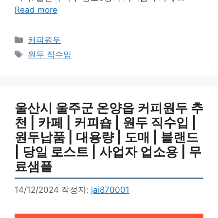
Read more
카
커피원두
테
태
원두 직수입
고
그
리
울산시 울주군 온양읍 커피원두 추
천 | 카페 | 커피숍 | 원두 직수입 |
원두납품 | 대용량 | 도매 | 블랜드
| 당일 로스트 | 사업자 업소용 | 무
료샘플
14/12/2024
작성자:
jai870001