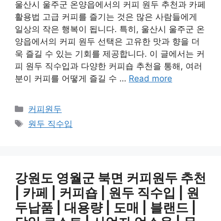
울산시 울주군 온양읍에서의 커피 원두 추천과 카페
활용법 고급 커피를 즐기는 것은 많은 사람들에게
일상의 작은 행복이 됩니다. 특히, 울산시 울주군 온
양읍에서의 커피 원두 선택은 고유한 맛과 향을 더
욱 즐길 수 있는 기회를 제공합니다. 이 글에서는 커
피 원두 직수입과 다양한 커피숍 추천을 통해, 여러
분이 커피를 어떻게 즐길 수 …
Read more
카
커피원두
테
태
원두 직수입
고
그
리
강원도 영월군 북면 커피원두 추천
| 카페 | 커피숍 | 원두 직수입 | 원
두납품 | 대용량 | 도매 | 블랜드 |