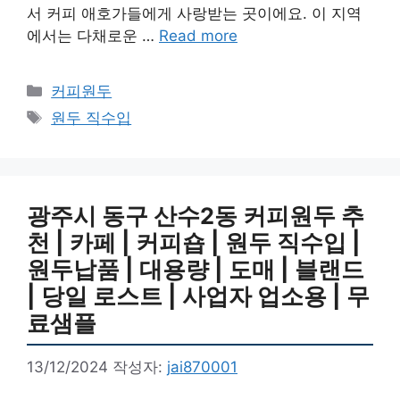
서 커피 애호가들에게 사랑받는 곳이에요. 이 지역
에서는 다채로운 …
Read more
카
커피원두
테
태
원두 직수입
고
그
리
광주시 동구 산수2동 커피원두 추
천 | 카페 | 커피숍 | 원두 직수입 |
원두납품 | 대용량 | 도매 | 블랜드
| 당일 로스트 | 사업자 업소용 | 무
료샘플
13/12/2024
작성자:
jai870001