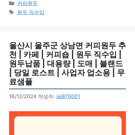
카
커피원두
테
태
원두 직수입
고
그
리
울산시 울주군 상남면 커피원두 추
천 | 카페 | 커피숍 | 원두 직수입 |
원두납품 | 대용량 | 도매 | 블랜드
| 당일 로스트 | 사업자 업소용 | 무
료샘플
16/12/2024
작성자:
jai870001