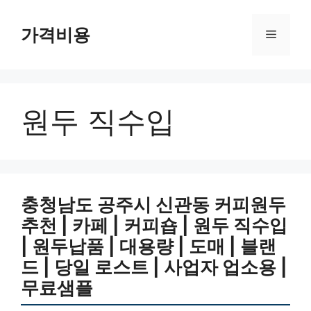
컨
텐
가격비용
메
츠
로
뉴
건
너
원두 직수입
뛰
기
충청남도 공주시 신관동 커피원두
추천 | 카페 | 커피숍 | 원두 직수입
| 원두납품 | 대용량 | 도매 | 블랜
드 | 당일 로스트 | 사업자 업소용 |
무료샘플