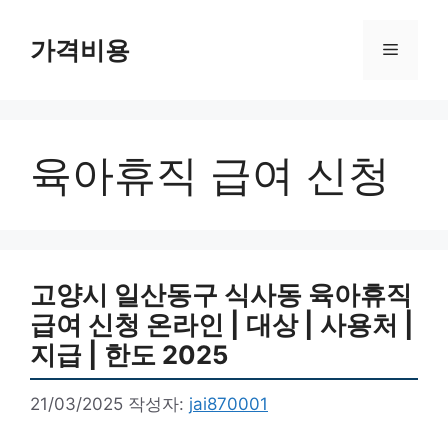
컨
텐
가격비용
메
츠
로
뉴
건
너
육아휴직 급여 신청
뛰
기
고양시 일산동구 식사동 육아휴직
급여 신청 온라인 | 대상 | 사용처 |
지급 | 한도 2025
21/03/2025
작성자:
jai870001