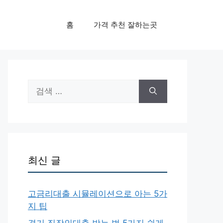
홈
가격 추천 잘하는곳
검
색:
최신 글
고금리대출 시뮬레이션으로 아는 5가
지 팁
경기 직장인대출 받는 법 5가지 쉽게