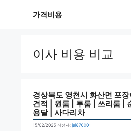
컨
텐
가격비용
츠
로
건
너
뛰
이사 비용 비교
기
경상북도 영천시 화산면 포장이
견적 | 원룸 | 투룸 | 쓰리룸 | 
용달 | 사다리차
15/02/2025
작성자:
jai870001