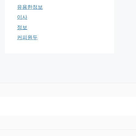
유용한정보
이사
정보
커피원두