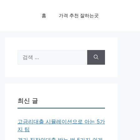
홈
가격 추천 잘하는곳
검
색:
최신 글
고금리대출 시뮬레이션으로 아는 5가
지 팁
경기 직장인대출 받는 법 5가지 쉽게