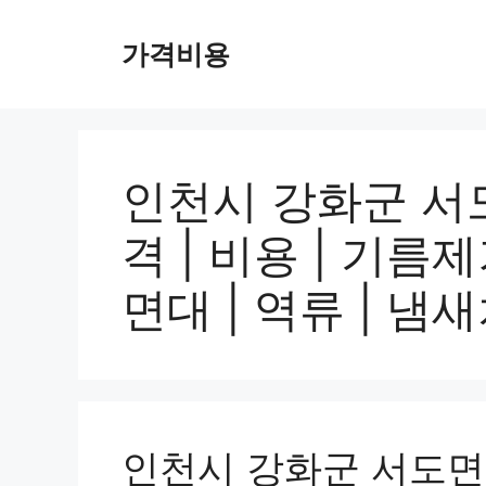
컨
텐
가격비용
츠
로
건
너
뛰
인천시 강화군 서도
기
격 | 비용 | 기름제
면대 | 역류 | 냄새
인천시 강화군 서도면 