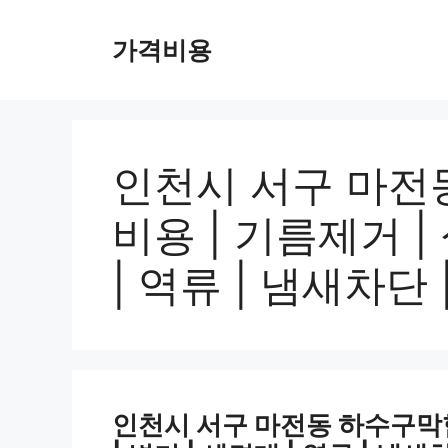
컨
텐
가격비용
츠
로
건
너
뛰
인천시 서구 마전동
기
비용 | 기름제거 |
| 역류 | 냄새차단 
인천시 서구 마전동 하수구막힘 