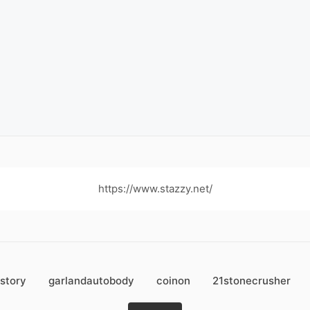
https://www.stazzy.net/
istory
garlandautobody
coinon
21stonecrusher