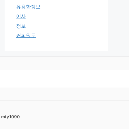
유용한정보
이사
정보
커피원두
mty1090