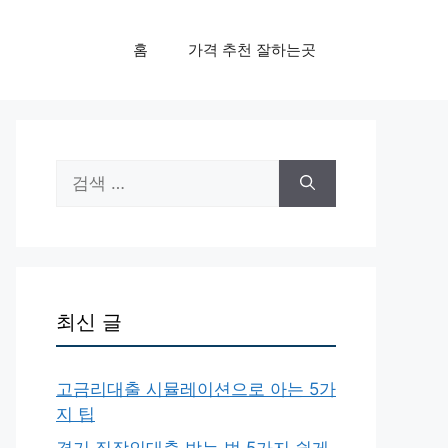
홈
가격 추천 잘하는곳
검
색:
최신 글
고금리대출 시뮬레이션으로 아는 5가
지 팁
경기 직장인대출 받는 법 5가지 쉽게