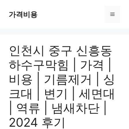
컨
텐
가격비용
메
츠
로
뉴
건
너
인천시 중구 신흥동
뛰
기
하수구막힘 | 가격 |
비용 | 기름제거 | 싱
크대 | 변기 | 세면대
| 역류 | 냄새차단 |
2024 후기