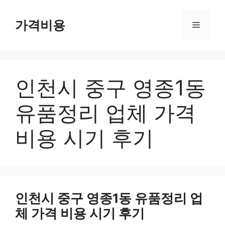
컨
텐
가격비용
메
츠
로
뉴
건
너
인천시 중구 영종1동
뛰
기
유품정리 업체 가격
비용 시기 후기
인천시 중구 영종1동 유품정리 업
체 가격 비용 시기 후기