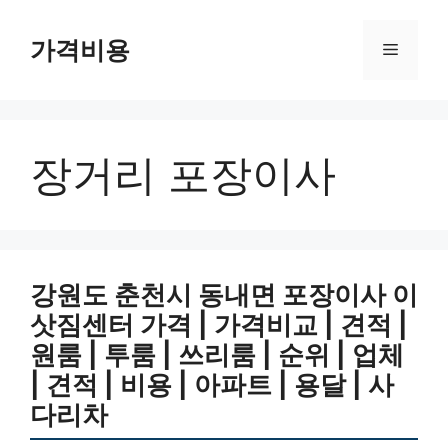
컨
텐
가격비용
메
츠
로
뉴
건
너
장거리 포장이사
뛰
기
강원도 춘천시 동내면 포장이사 이
삿짐센터 가격 | 가격비교 | 견적 |
원룸 | 투룸 | 쓰리룸 | 순위 | 업체
| 견적 | 비용 | 아파트 | 용달 | 사
다리차