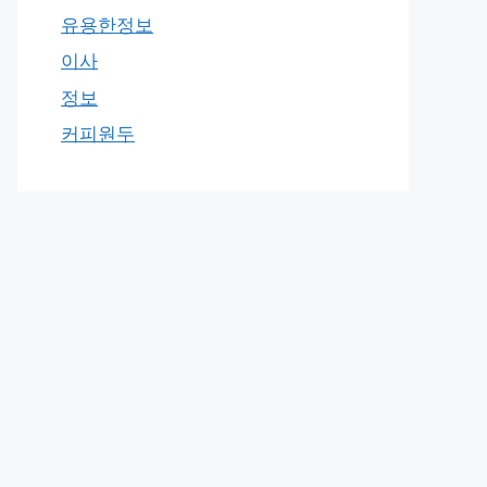
유용한정보
이사
정보
커피원두