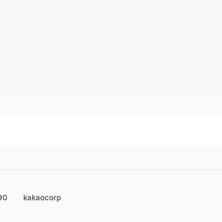
90
kakaocorp