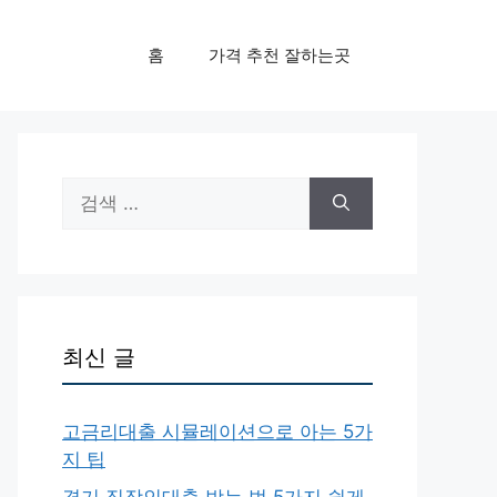
홈
가격 추천 잘하는곳
검
색:
최신 글
고금리대출 시뮬레이션으로 아는 5가
지 팁
경기 직장인대출 받는 법 5가지 쉽게