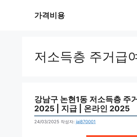
컨
텐
가격비용
츠
로
건
너
뛰
저소득층 주거급
기
강남구 논현1동 저소득층 주거급
2025 | 지급 | 온라인 2025
24/03/2025
작성자:
jai870001