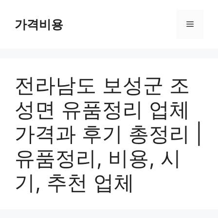
컨
텐
가격비용
메
츠
로
뉴
건
너
전라남도 보성군 조
뛰
기
성면 유품정리 업체
가격과 후기 총정리 |
유품정리, 비용, 시
기, 추천 업체