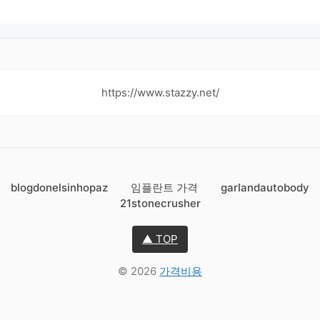
https://www.stazzy.net/
blogdonelsinhopaz
임플란트 가격
garlandautobody
21stonecrusher
▲ TOP
© 2026
가격비용