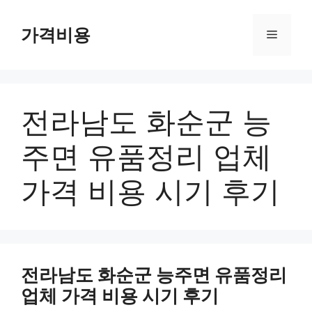
컨
텐
가격비용
메
츠
로
뉴
건
너
전라남도 화순군 능
뛰
기
주면 유품정리 업체
가격 비용 시기 후기
전라남도 화순군 능주면 유품정리
업체 가격 비용 시기 후기