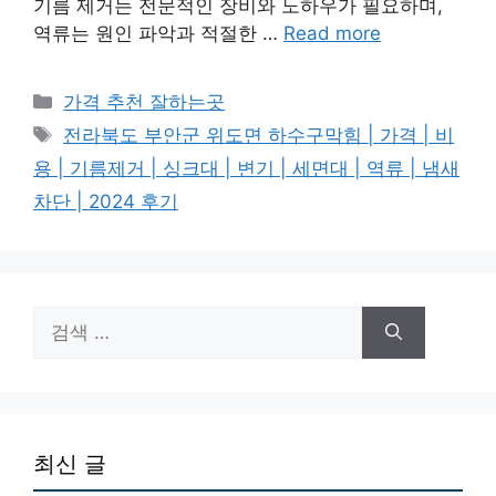
기름 제거는 전문적인 장비와 노하우가 필요하며,
역류는 원인 파악과 적절한 …
Read more
카
가격 추천 잘하는곳
테
태
전라북도 부안군 위도면 하수구막힘 | 가격 | 비
고
그
용 | 기름제거 | 싱크대 | 변기 | 세면대 | 역류 | 냄새
리
차단 | 2024 후기
검
색:
최신 글