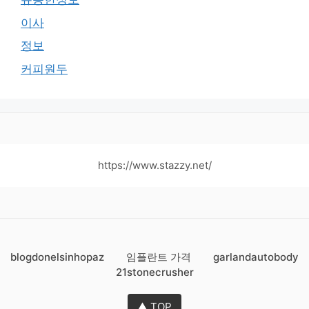
이사
정보
커피원두
https://www.stazzy.net/
blogdonelsinhopaz
임플란트 가격
garlandautobody
21stonecrusher
▲ TOP