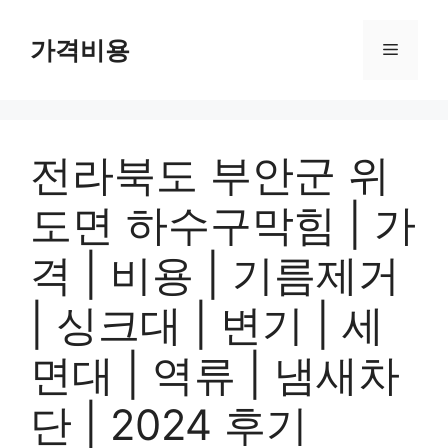
컨
텐
가격비용
메
츠
로
뉴
건
너
전라북도 부안군 위
뛰
기
도면 하수구막힘 | 가
격 | 비용 | 기름제거
| 싱크대 | 변기 | 세
면대 | 역류 | 냄새차
단 | 2024 후기