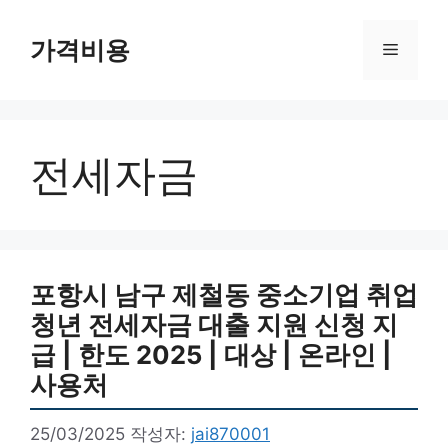
컨
텐
가격비용
메
츠
로
뉴
건
너
전세자금
뛰
기
포항시 남구 제철동 중소기업 취업
청년 전세자금 대출 지원 신청 지
급 | 한도 2025 | 대상 | 온라인 |
사용처
25/03/2025
작성자:
jai870001