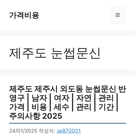
컨
텐
가격비용
메
츠
로
뉴
건
너
제주도 눈썹문신
뛰
기
제주도 제주시 외도동 눈썹문신 반
영구 | 남자 | 여자 | 자연 | 관리 |
가격 | 비용 | 세수 | 관리 | 기간 |
주의사항 2025
24/01/2025
작성자:
jai870001