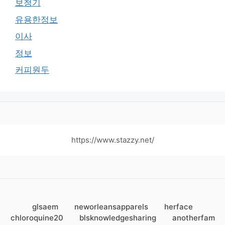
보청기
유용한정보
이사
정보
커피원두
https://www.stazzy.net/
glsaem
neworleansapparels
herface
chloroquine20
blsknowledgesharing
anotherfam