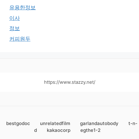
유용한정보
이사
정보
커피원두
https://www.stazzy.net/
bestgodoc
unrelatedfilm
garlandautobody
t-n-
d
kakaocorp
egthe1-2