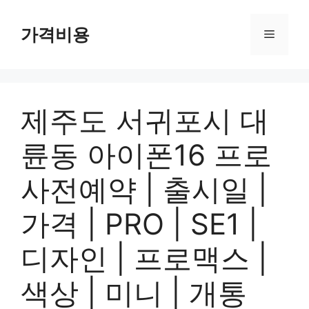
컨
텐
가격비용
메
츠
로
뉴
건
너
제주도 서귀포시 대
뛰
기
륜동 아이폰16 프로
사전예약 | 출시일 |
가격 | PRO | SE1 |
디자인 | 프로맥스 |
색상 | 미니 | 개통