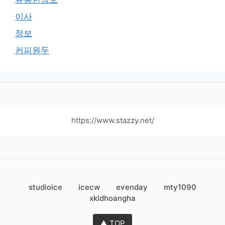
이사
정보
커피원두
https://www.stazzy.net/
studioice
icecw
evenday
mty1090
xkldhoangha
▲ TOP