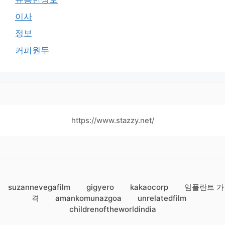
이사
정보
커피원두
https://www.stazzy.net/
suzannevegafilm
gigyero
kakaocorp
임플란트 가
격
amankomunazgoa
unrelatedfilm
childrenoftheworldindia