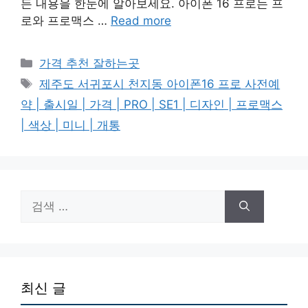
든 내용을 한눈에 알아보세요. 아이폰 16 프로는 프
로와 프로맥스 …
Read more
카
가격 추천 잘하는곳
테
태
제주도 서귀포시 천지동 아이폰16 프로 사전예
고
그
약 | 출시일 | 가격 | PRO | SE1 | 디자인 | 프로맥스
리
| 색상 | 미니 | 개통
검
색:
최신 글