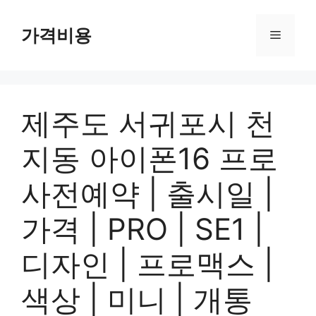
컨
텐
가격비용
메
츠
로
뉴
건
너
제주도 서귀포시 천
뛰
기
지동 아이폰16 프로
사전예약 | 출시일 |
가격 | PRO | SE1 |
디자인 | 프로맥스 |
색상 | 미니 | 개통