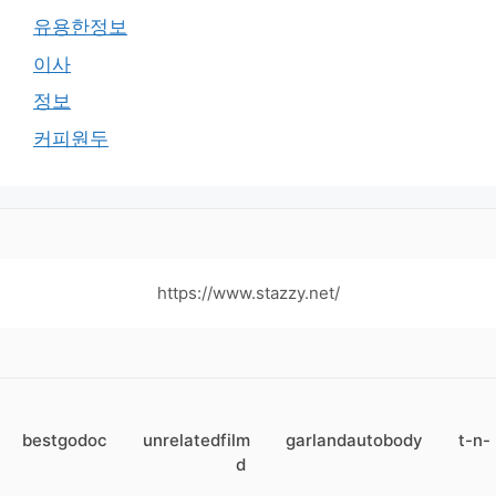
유용한정보
이사
정보
커피원두
https://www.stazzy.net/
bestgodoc
unrelatedfilm
garlandautobody
t-n-
d