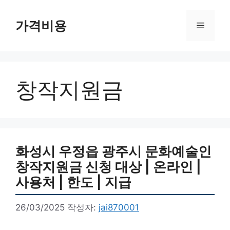
컨
텐
가격비용
메
츠
로
뉴
건
너
창작지원금
뛰
기
화성시 우정읍 광주시 문화예술인
창작지원금 신청 대상 | 온라인 |
사용처 | 한도 | 지급
26/03/2025
작성자:
jai870001