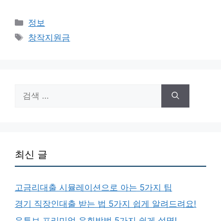
카
정보
테
태
창작지원금
고
그
리
검
색:
최신 글
고금리대출 시뮬레이션으로 아는 5가지 팁
경기 직장인대출 받는 법 5가지 쉽게 알려드려요!
유튜브 프리미엄 우회방법 5가지 쉽게 설명!