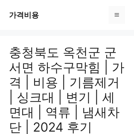
컨
텐
가격비용
메
츠
로
뉴
건
너
충청북도 옥천군 군
뛰
기
서면 하수구막힘 | 가
격 | 비용 | 기름제거
| 싱크대 | 변기 | 세
면대 | 역류 | 냄새차
단 | 2024 후기