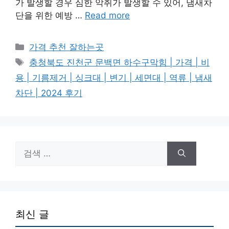
가 발생할 경우 심한 악취가 발생할 수 있어, 냄새차
단을 위한 예방 …
Read more
카
가격 추천 잘하는곳
테
태
충청북도 진천군 문백면 하수구막힘 | 가격 | 비
고
그
용 | 기름제거 | 싱크대 | 변기 | 세면대 | 역류 | 냄새
리
차단 | 2024 후기
검
색:
최신 글