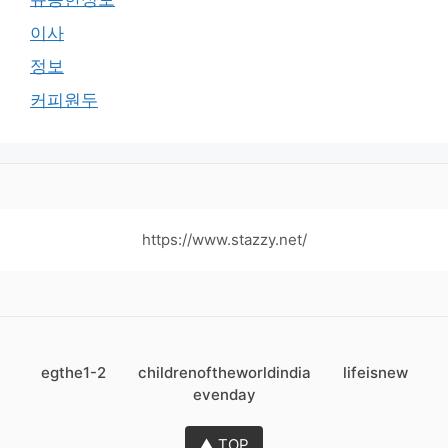
이사
정보
커피원두
https://www.stazzy.net/
egthe1-2
childrenoftheworldindia
lifeisnew
evenday
▲ TOP