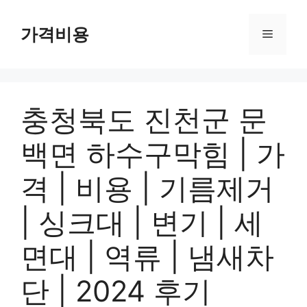
컨
텐
가격비용
메
츠
로
뉴
건
너
충청북도 진천군 문
뛰
기
백면 하수구막힘 | 가
격 | 비용 | 기름제거
| 싱크대 | 변기 | 세
면대 | 역류 | 냄새차
단 | 2024 후기