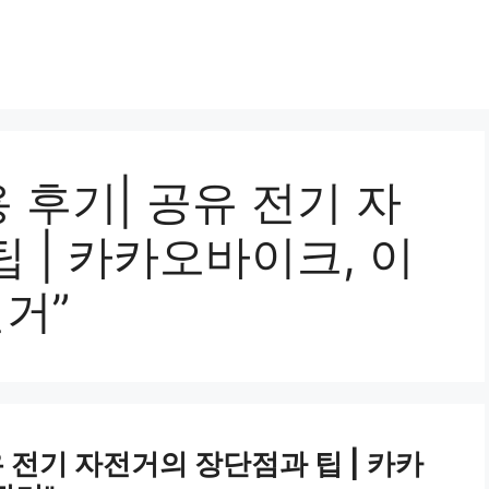
후기| 공유 전기 자
 | 카카오바이크, 이
전거”
 전기 자전거의 장단점과 팁 | 카카