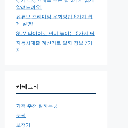
알려드려요!
유튜브 프리미엄 우회방법 5가지 쉽
게 설명!
SUV 타이어로 연비 높이는 5가지 팁
자동차대출 계산기로 알짜 정보 7가
지
카테고리
가격 추천 잘하는곳
눈썹
보청기