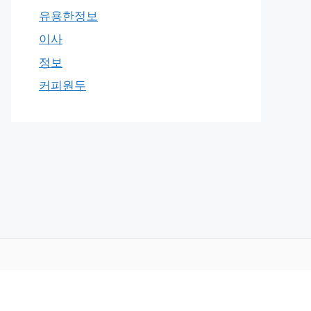
유용한정보
이사
정보
커피원두