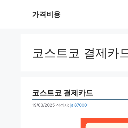
컨
텐
가격비용
츠
로
건
너
뛰
코스트코 결제카
기
코스트코 결제카드
19/03/2025
작성자:
jai870001