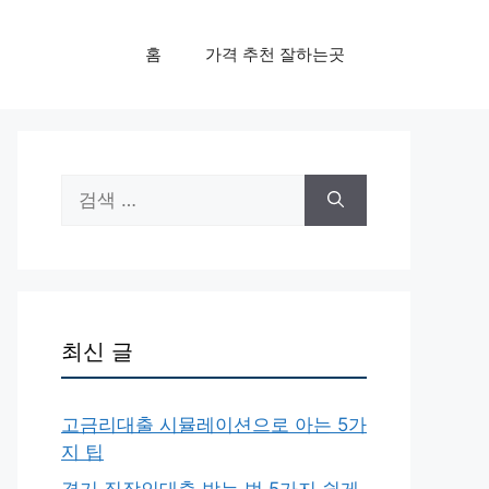
홈
가격 추천 잘하는곳
검
색:
최신 글
고금리대출 시뮬레이션으로 아는 5가
지 팁
경기 직장인대출 받는 법 5가지 쉽게