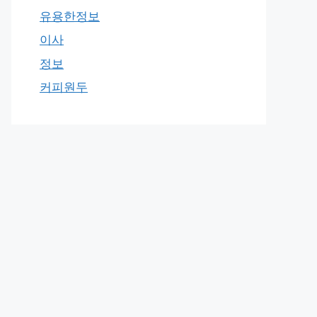
유용한정보
이사
정보
커피원두