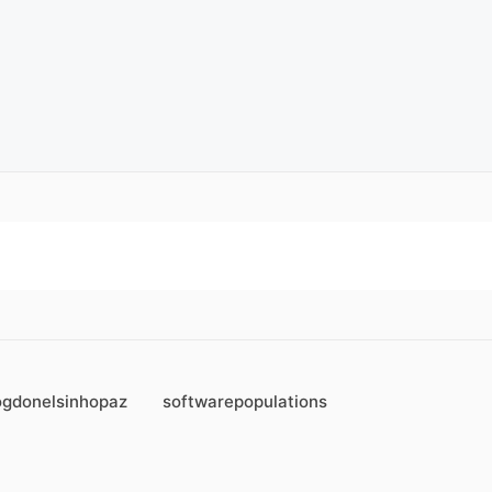
ogdonelsinhopaz
softwarepopulations