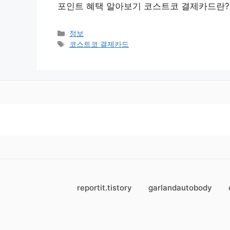
포인트 혜택 알아보기 코스트코 결제카드란?
카
정보
테
태
코스트코 결제카드
고
그
리
reportit.tistory
garlandautobody