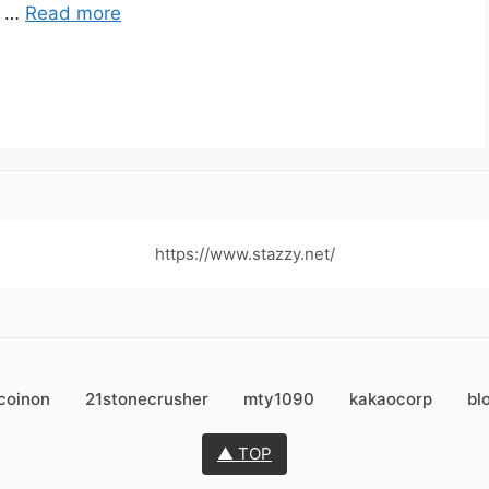
 …
Read more
https://www.stazzy.net/
coinon
21stonecrusher
mty1090
kakaocorp
bl
▲ TOP