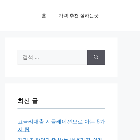
홈
가격 추천 잘하는곳
검
색:
최신 글
고금리대출 시뮬레이션으로 아는 5가
지 팁
경기 직장인대출 받는 법 5가지 쉽게