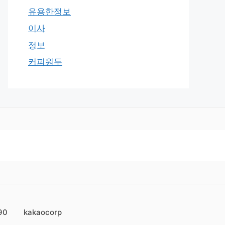
유용한정보
이사
정보
커피원두
90
kakaocorp