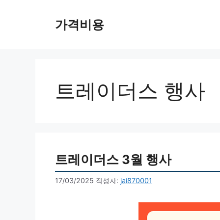
컨
텐
가격비용
츠
로
건
너
뛰
트레이더스 행사
기
트레이더스 3월 행사
17/03/2025
작성자:
jai870001