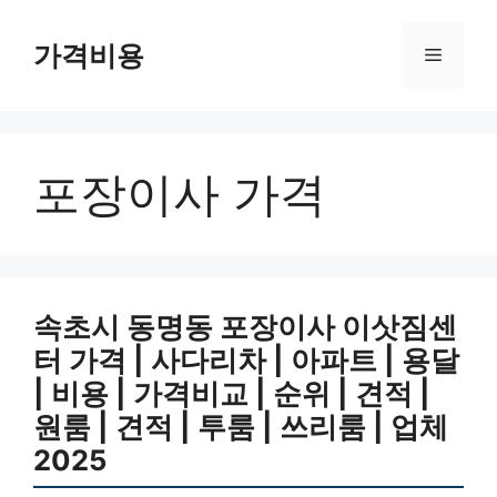
컨
텐
가격비용
메
츠
로
뉴
건
너
포장이사 가격
뛰
기
속초시 동명동 포장이사 이삿짐센
터 가격 | 사다리차 | 아파트 | 용달
| 비용 | 가격비교 | 순위 | 견적 |
원룸 | 견적 | 투룸 | 쓰리룸 | 업체
2025