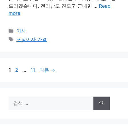
드리겠습니다. 전라남도 진도군 군내면 …
Read
more
카
이사
테
태
포장이사 가격
고
그
리
페
페
페
1
2
…
11
다음
→
이
이
이
지
지
지
검
색: