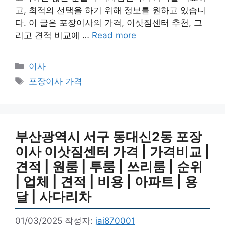
고, 최적의 선택을 하기 위해 정보를 원하고 있습니
다. 이 글은 포장이사의 가격, 이삿짐센터 추천, 그
리고 견적 비교에 …
Read more
카
이사
테
태
포장이사 가격
고
그
리
부산광역시 서구 동대신2동 포장
이사 이삿짐센터 가격 | 가격비교 |
견적 | 원룸 | 투룸 | 쓰리룸 | 순위
| 업체 | 견적 | 비용 | 아파트 | 용
달 | 사다리차
01/03/2025
작성자:
jai870001